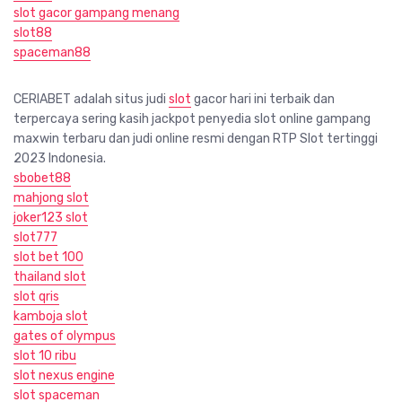
slot gacor gampang menang
slot88
spaceman88
CERIABET adalah situs judi
slot
gacor hari ini terbaik dan
terpercaya sering kasih jackpot penyedia slot online gampang
maxwin terbaru dan judi online resmi dengan RTP Slot tertinggi
2023 Indonesia.
sbobet88
mahjong slot
joker123 slot
slot777
slot bet 100
thailand slot
slot qris
kamboja slot
gates of olympus
slot 10 ribu
slot nexus engine
slot spaceman