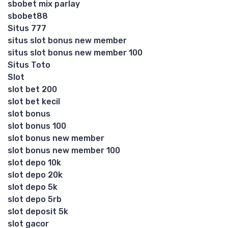
sbobet mix parlay
sbobet88
Situs 777
situs slot bonus new member
situs slot bonus new member 100
Situs Toto
Slot
slot bet 200
slot bet kecil
slot bonus
slot bonus 100
slot bonus new member
slot bonus new member 100
slot depo 10k
slot depo 20k
slot depo 5k
slot depo 5rb
slot deposit 5k
slot gacor