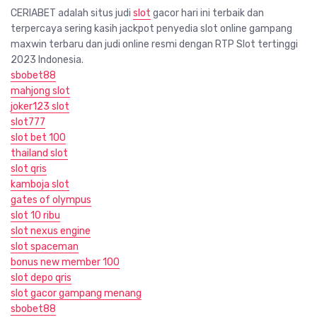
CERIABET adalah situs judi
slot
gacor hari ini terbaik dan
terpercaya sering kasih jackpot penyedia slot online gampang
maxwin terbaru dan judi online resmi dengan RTP Slot tertinggi
2023 Indonesia.
sbobet88
mahjong slot
joker123 slot
slot777
slot bet 100
thailand slot
slot qris
kamboja slot
gates of olympus
slot 10 ribu
slot nexus engine
slot spaceman
bonus new member 100
slot depo qris
slot gacor gampang menang
sbobet88