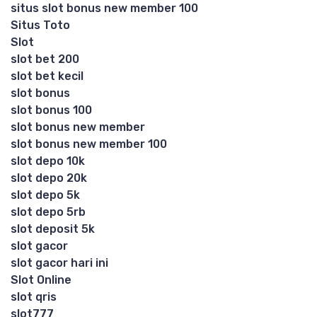
situs slot bonus new member 100
Situs Toto
Slot
slot bet 200
slot bet kecil
slot bonus
slot bonus 100
slot bonus new member
slot bonus new member 100
slot depo 10k
slot depo 20k
slot depo 5k
slot depo 5rb
slot deposit 5k
slot gacor
slot gacor hari ini
Slot Online
slot qris
slot777