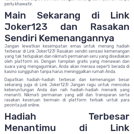
perlu khawatir.
Main Sekarang di Link
Joker123 dan Rasakan
Sendiri Kemenangannya
Jangan lewatkan kesempatan emas untuk menang hadiah
terbesar di Link Joker123! Rasakan sendiri sensasi kemenangan
yang tak terlupakan dan nikmati permainan seru yang disediakan
oleh platform ini. Dengan tampilan grafis yang menawan dan
suara yang mengagumkan, Anda akan merasa seperti berada di
kasino sungguhan tanpa harus meninggalkan rumah Anda.
Dapatkan hadiah-hadiah terbesar dan kemenangan besar
sekarang juga di Link Joker123! Jangan ragu untuk mencoba
keberuntungan Anda dan raih hadiah-hadiah menarik yang
menanti. Nikmati permainan yang adil dan transparan serta
rasakan keseruan bermain di platform terbaik untuk para
pecinta judi online.
Hadiah Terbesar
Menantimu di Link