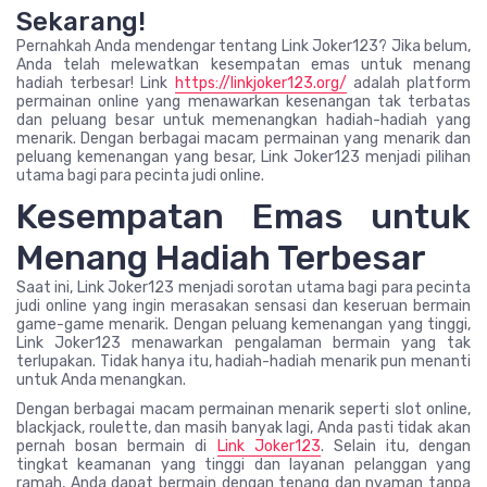
Sekarang!
Pernahkah Anda mendengar tentang Link Joker123? Jika belum,
Anda telah melewatkan kesempatan emas untuk menang
hadiah terbesar! Link
https://linkjoker123.org/
adalah platform
permainan online yang menawarkan kesenangan tak terbatas
dan peluang besar untuk memenangkan hadiah-hadiah yang
menarik. Dengan berbagai macam permainan yang menarik dan
peluang kemenangan yang besar, Link Joker123 menjadi pilihan
utama bagi para pecinta judi online.
Kesempatan Emas untuk
Menang Hadiah Terbesar
Saat ini, Link Joker123 menjadi sorotan utama bagi para pecinta
judi online yang ingin merasakan sensasi dan keseruan bermain
game-game menarik. Dengan peluang kemenangan yang tinggi,
Link Joker123 menawarkan pengalaman bermain yang tak
terlupakan. Tidak hanya itu, hadiah-hadiah menarik pun menanti
untuk Anda menangkan.
Dengan berbagai macam permainan menarik seperti slot online,
blackjack, roulette, dan masih banyak lagi, Anda pasti tidak akan
pernah bosan bermain di
Link Joker123
. Selain itu, dengan
tingkat keamanan yang tinggi dan layanan pelanggan yang
ramah, Anda dapat bermain dengan tenang dan nyaman tanpa