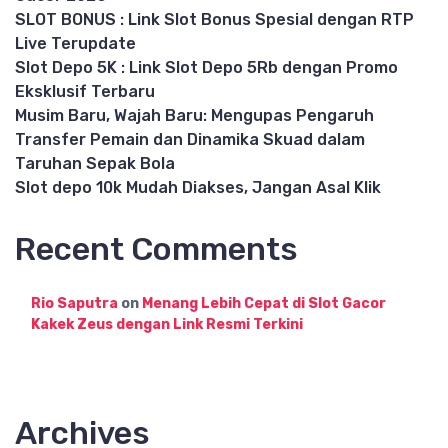
SLOT BONUS : Link Slot Bonus Spesial dengan RTP
Live Terupdate
Slot Depo 5K : Link Slot Depo 5Rb dengan Promo
Eksklusif Terbaru
Musim Baru, Wajah Baru: Mengupas Pengaruh
Transfer Pemain dan Dinamika Skuad dalam
Taruhan Sepak Bola
Slot depo 10k Mudah Diakses, Jangan Asal Klik
Recent Comments
Rio Saputra
on
Menang Lebih Cepat di Slot Gacor
Kakek Zeus dengan Link Resmi Terkini
Archives