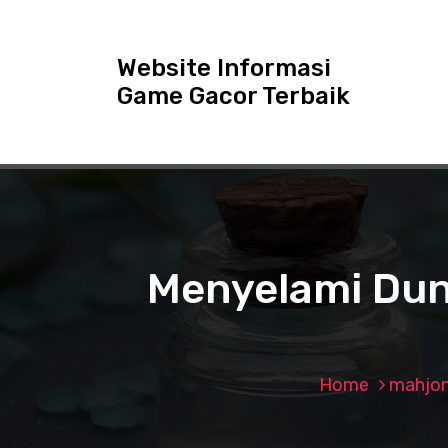
S
k
i
Website Informasi
p
Game Gacor Terbaik
t
o
c
o
n
t
e
n
Menyelami Duni
t
Home
mahjon