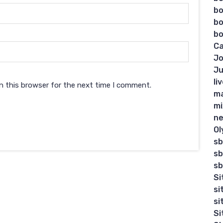
bo
bo
bo
Ca
Jo
Ju
li
n this browser for the next time I comment.
ma
mi
n
Ol
sb
sb
s
Si
si
si
Si