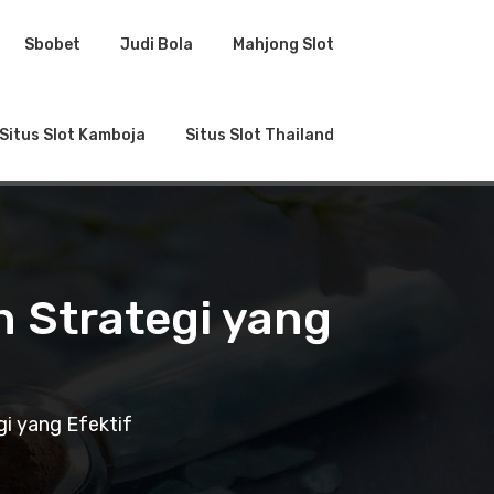
Sbobet
Judi Bola
Mahjong Slot
Situs Slot Kamboja
Situs Slot Thailand
n Strategi yang
i yang Efektif