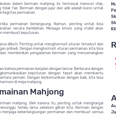
akukan dalam bermain mahjong. Ini termasuk mencuri chip,
Mu
tidak fair. Bermain dengan jujur dan adil adalah kunci untuk
Pe
ntegritas permainan.
Sk
Sl
ika permainan berlangsung. Namun, penting untuk bisa
rahan secara berlebihan. Menjaga emosi yang stabil akan
Kl
alam membuat keputusan.
R
rus diikuti. Penting untuk menghormati aturan tersebut dan
n pribadi. Dengan menghormati aturan permainan, kita bisa
 dan memberikan pengalaman bermain yang menyenangkan
an bahwa permainan berjalan dengan lancar. Berbicara dengan
ngkomunikasikan keputusan dengan tepat akan membantu
ntara pemain. Dengan berkomunikasi dengan baik, kita bisa
harmoni di meja mahjong.
rmainan Mahjong
A
rmain mahjong. Oleh karena itu, penting untuk menghargai
Au
nunggu terlalu lama sebelum giliran kita. Bermain dengan
Ju
tu menjaga keberlangsungan permainan dan membuat semua