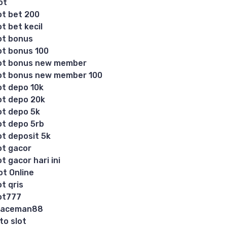
ot
ot bet 200
ot bet kecil
ot bonus
ot bonus 100
ot bonus new member
ot bonus new member 100
ot depo 10k
ot depo 20k
ot depo 5k
ot depo 5rb
ot deposit 5k
ot gacor
ot gacor hari ini
ot Online
ot qris
ot777
paceman88
to slot