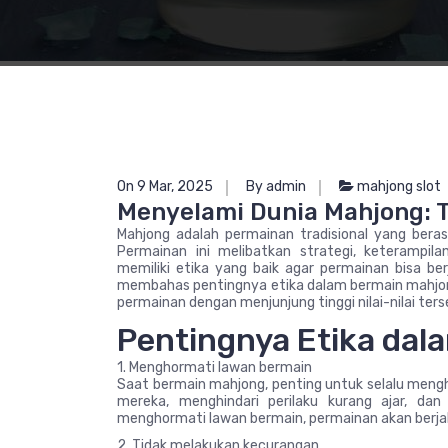
On 9 Mar, 2025
By admin
mahjong slot
Menyelami Dunia Mahjong: T
Mahjong adalah permainan tradisional yang berasa
Permainan ini melibatkan strategi, keterampi
memiliki etika yang baik agar permainan bisa ber
membahas pentingnya etika dalam bermain mahj
permainan dengan menjunjung tinggi nilai-nilai ters
Pentingnya Etika da
1. Menghormati lawan bermain
Saat bermain mahjong, penting untuk selalu meng
mereka, menghindari perilaku kurang ajar, d
menghormati lawan bermain, permainan akan berjal
2. Tidak melakukan kecurangan