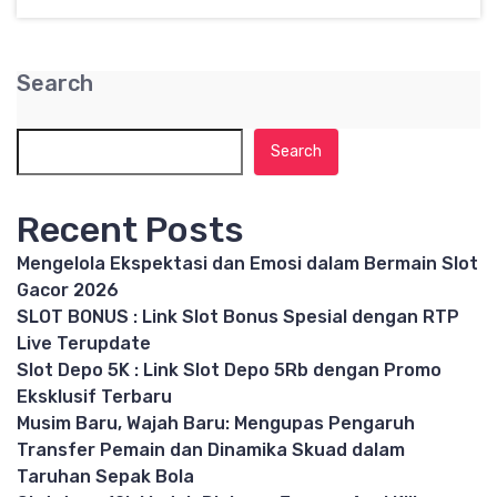
Search
Search
Recent Posts
Mengelola Ekspektasi dan Emosi dalam Bermain Slot
Gacor 2026
SLOT BONUS : Link Slot Bonus Spesial dengan RTP
Live Terupdate
Slot Depo 5K : Link Slot Depo 5Rb dengan Promo
Eksklusif Terbaru
Musim Baru, Wajah Baru: Mengupas Pengaruh
Transfer Pemain dan Dinamika Skuad dalam
Taruhan Sepak Bola