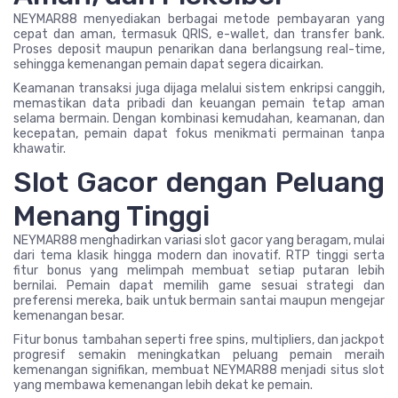
NEYMAR88 menyediakan berbagai metode pembayaran yang
cepat dan aman, termasuk QRIS, e-wallet, dan transfer bank.
Proses deposit maupun penarikan dana berlangsung real-time,
sehingga kemenangan pemain dapat segera dicairkan.
Keamanan transaksi juga dijaga melalui sistem enkripsi canggih,
memastikan data pribadi dan keuangan pemain tetap aman
selama bermain. Dengan kombinasi kemudahan, keamanan, dan
kecepatan, pemain dapat fokus menikmati permainan tanpa
khawatir.
Slot Gacor dengan Peluang
Menang Tinggi
NEYMAR88 menghadirkan variasi slot gacor yang beragam, mulai
dari tema klasik hingga modern dan inovatif. RTP tinggi serta
fitur bonus yang melimpah membuat setiap putaran lebih
bernilai. Pemain dapat memilih game sesuai strategi dan
preferensi mereka, baik untuk bermain santai maupun mengejar
kemenangan besar.
Fitur bonus tambahan seperti free spins, multipliers, dan jackpot
progresif semakin meningkatkan peluang pemain meraih
kemenangan signifikan, membuat NEYMAR88 menjadi situs slot
yang membawa kemenangan lebih dekat ke pemain.