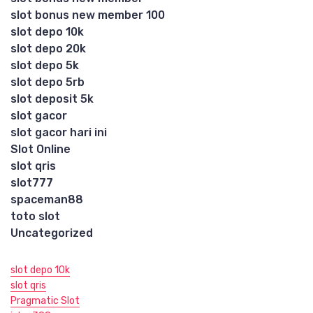
slot bonus new member 100
slot depo 10k
slot depo 20k
slot depo 5k
slot depo 5rb
slot deposit 5k
slot gacor
slot gacor hari ini
Slot Online
slot qris
slot777
spaceman88
toto slot
Uncategorized
slot depo 10k
slot qris
Pragmatic Slot