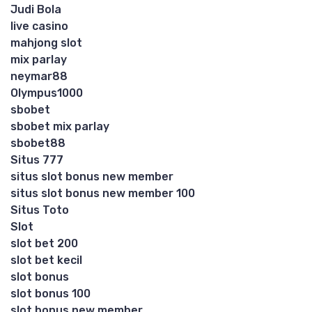
Judi Bola
live casino
mahjong slot
mix parlay
neymar88
Olympus1000
sbobet
sbobet mix parlay
sbobet88
Situs 777
situs slot bonus new member
situs slot bonus new member 100
Situs Toto
Slot
slot bet 200
slot bet kecil
slot bonus
slot bonus 100
slot bonus new member