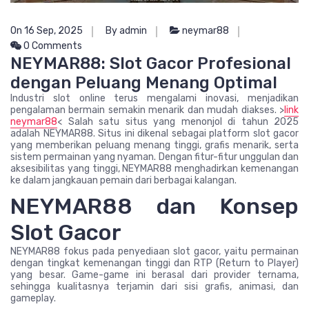
On 16 Sep, 2025
By admin
neymar88
0 Comments
NEYMAR88: Slot Gacor Profesional
dengan Peluang Menang Optimal
Industri slot online terus mengalami inovasi, menjadikan
pengalaman bermain semakin menarik dan mudah diakses. >
link
neymar88
< Salah satu situs yang menonjol di tahun 2025
adalah NEYMAR88. Situs ini dikenal sebagai platform slot gacor
yang memberikan peluang menang tinggi, grafis menarik, serta
sistem permainan yang nyaman. Dengan fitur-fitur unggulan dan
aksesibilitas yang tinggi, NEYMAR88 menghadirkan kemenangan
ke dalam jangkauan pemain dari berbagai kalangan.
NEYMAR88 dan Konsep
Slot Gacor
NEYMAR88 fokus pada penyediaan slot gacor, yaitu permainan
dengan tingkat kemenangan tinggi dan RTP (Return to Player)
yang besar. Game-game ini berasal dari provider ternama,
sehingga kualitasnya terjamin dari sisi grafis, animasi, dan
gameplay.