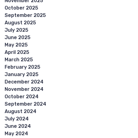
November 2025
October 2025
September 2025
August 2025
July 2025
June 2025
May 2025
April 2025
March 2025
February 2025
January 2025
December 2024
November 2024
October 2024
September 2024
August 2024
July 2024
June 2024
May 2024