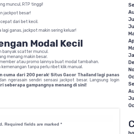
g muncul, RTP tinggi!
S
Au
 jackpot besar!
Ju
pat dari bet kecil.
Ju
 lagi ganas, jackpot makin sering keluar!
Ma
engan Modal Kecil
Ap
Ma
h banyak scatter muncul.
Ja
eluang menang makin besar.
 member atau promo lainnya buat modal tambahan.
D
la kemenangan tanpa perlu ribet klik manual.
N
 cuma dari 200 perak
!
Situs Gacor Thailand lagi panas
Oc
 dan ngerasain sendiri sensasi jackpot besar. Langsung login
S
iri seberapa gampangnya menang di sini!
Au
Ju
Oc
C
d.
Required fields are marked
*
b