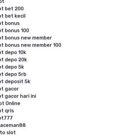
ot
ot bet 200
ot bet kecil
ot bonus
ot bonus 100
ot bonus new member
ot bonus new member 100
ot depo 10k
ot depo 20k
ot depo 5k
ot depo 5rb
ot deposit 5k
ot gacor
ot gacor hari ini
ot Online
ot qris
ot777
paceman88
to slot