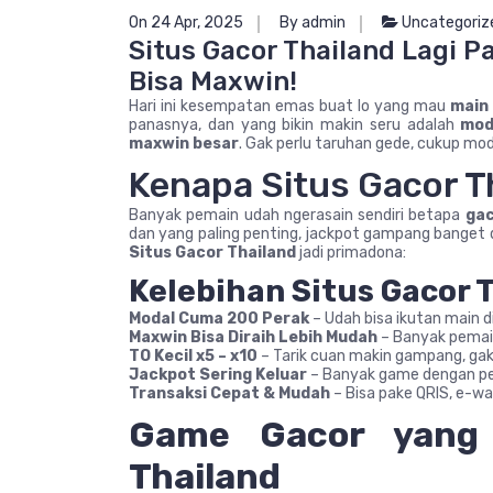
On 24 Apr, 2025
By admin
Uncategoriz
Situs Gacor Thailand Lagi P
Bisa Maxwin!
Hari ini kesempatan emas buat lo yang mau
main
panasnya, dan yang bikin makin seru adalah
mod
maxwin besar
. Gak perlu taruhan gede, cukup modal
Kenapa Situs Gacor Th
Banyak pemain udah ngerasain sendiri betapa
gac
dan yang paling penting, jackpot gampang banget di
Situs Gacor Thailand
jadi primadona:
Kelebihan Situs Gacor T
Modal Cuma 200 Perak
– Udah bisa ikutan main d
Maxwin Bisa Diraih Lebih Mudah
– Banyak pemain
TO Kecil x5 – x10
– Tarik cuan makin gampang, gak p
Jackpot Sering Keluar
– Banyak game dengan pel
Transaksi Cepat & Mudah
– Bisa pake QRIS, e-wal
Game Gacor yang 
Thailand