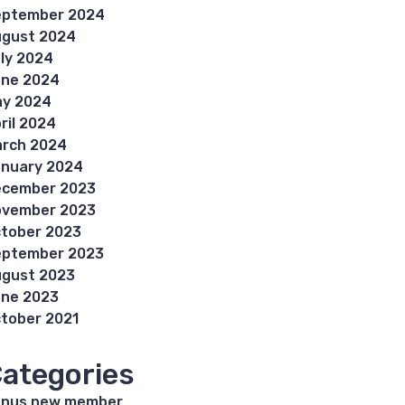
eptember 2024
gust 2024
ly 2024
ne 2024
y 2024
ril 2024
rch 2024
nuary 2024
ecember 2023
ovember 2023
tober 2023
eptember 2023
gust 2023
ne 2023
tober 2021
ategories
onus new member