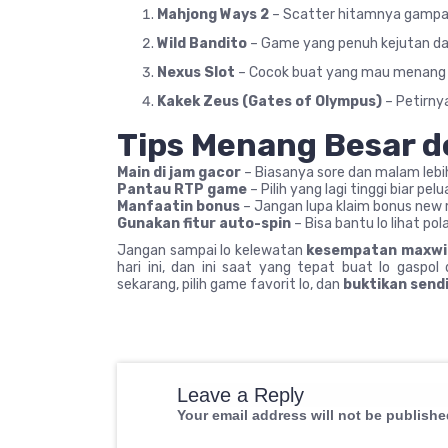
Mahjong Ways 2
– Scatter hitamnya gampan
Wild Bandito
– Game yang penuh kejutan dan
Nexus Slot
– Cocok buat yang mau menang ce
Kakek Zeus (Gates of Olympus)
– Petirnya
Tips Menang Besar d
Main di jam gacor
– Biasanya sore dan malam lebi
Pantau RTP game
– Pilih yang lagi tinggi biar p
Manfaatin bonus
– Jangan lupa klaim bonus new
Gunakan fitur auto-spin
– Bisa bantu lo lihat po
Jangan sampai lo kelewatan
kesempatan maxwin
hari ini, dan ini saat yang tepat buat lo gaspol
sekarang, pilih game favorit lo, dan
buktikan send
Leave a Reply
Your email address will not be publishe