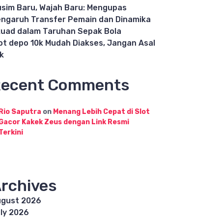
sim Baru, Wajah Baru: Mengupas
ngaruh Transfer Pemain dan Dinamika
uad dalam Taruhan Sepak Bola
ot depo 10k Mudah Diakses, Jangan Asal
ik
ecent Comments
Rio Saputra
on
Menang Lebih Cepat di Slot
Gacor Kakek Zeus dengan Link Resmi
Terkini
rchives
gust 2026
ly 2026