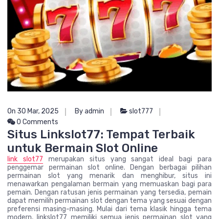
On 30 Mar, 2025
By admin
slot777
0 Comments
Situs Linkslot77: Tempat Terbaik
untuk Bermain Slot Online
link slot77
merupakan situs yang sangat ideal bagi para
penggemar permainan slot online. Dengan berbagai pilihan
permainan slot yang menarik dan menghibur, situs ini
menawarkan pengalaman bermain yang memuaskan bagi para
pemain. Dengan ratusan jenis permainan yang tersedia, pemain
dapat memilih permainan slot dengan tema yang sesuai dengan
preferensi masing-masing. Mulai dari tema klasik hingga tema
modern, linkslot77 memiliki semua jenis permainan slot yang