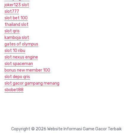
joker123 slot
slot777
slot bet 100
thailand slot
slot qris
kamboja slot
gates of olympus
slot 10 ribu
slot nexus engine
slot spaceman
bonus new member 100
slot depo qris
slot gacor gampang menang
sbobet88
Copyright © 2026 Website Informasi Game Gacor Terbaik