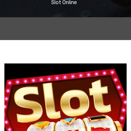
Slot Online