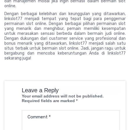
dan manajemen modal jika ingin berhasil dalam bermain slot
online.
Dengan berbagai kelebihan dan keunggulan yang ditawarkan,
linkslot77 menjadi tempat yang tepat bagi para penggemar
permainan slot online. Dengan berbagai pilihan permainan slot
yang menarik dan menghibur, pemain memiliki kesempatan
untuk merasakan sensasi berbeda dalam bermain judi online.
Dengan dukungan dari customer service yang profesional dan
bonus menarik yang ditawarkan, linkslot77 menjadi salah satu
situs terbaik untuk bermain slot online. Jadi, jangan ragu untuk
bergabung dan mencoba keberuntungan Anda di linkslot77
sekarang juga!
Leave a Reply
Your email address will not be published.
Required fields are marked
*
Comment
*