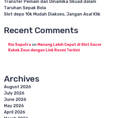
Transfer Pemain dan Dinamika Skuad dalam
Taruhan Sepak Bola
Slot depo 10k Mudah Diakses, Jangan Asal Klik
Recent Comments
Rio Saputra
on
Menang Lebih Cepat di Slot Gacor
Kakek Zeus dengan Link Resmi Terkini
Archives
August 2026
July 2026
June 2026
May 2026
April 2026