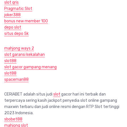
slot qris
Pragmatic Slot
joker388
bonus new member 100
depo slot
situs depo 5k
mahjong ways 2
slot garansi kekalahan
slot88
slot gacor gampang menang
slot88
spaceman88
CERIABET adalah situs judi
slot
gacor hari ini terbaik dan
terpercaya sering kasih jackpot penyedia slot online gampang
maxwin terbaru dan judi online resmi dengan RTP Slot tertinggi
2023 Indonesia.
sbobet88
mahjong slot