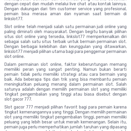
dengan cepat dan mudah melalui live chat atau kontak lainnya.
Dengan dukungan dari tim customer service yang profesional,
pemain bisa merasa aman dan nyaman saat bermain di
linkslot77.
Slot online telah menjadi salah satu permainan judi online yang
paling diminati oleh masyarakat. Dengan begitu banyak pilihan
situs slot online yang tersedia, linkslot77 memperkenalkan diri
sebagai salah satu situs terbaik untuk bermain permainan slot.
Dengan berbagai kelebihan dan keunggulan yang ditawarkan,
linkslot77 menjadi pilihan utama bagi para penggemar permainan
slot online.
Dalam permainan slot online, faktor keberuntungan memang
memiliki peran yang sangat penting. Namun bukan berarti
pemain tidak perlu memiliki strategi atau cara bermain yang
baik. Ada beberapa tips dan trik yang bisa membantu pemain
meningkatkan peluang menang dalam permainan slot. Salah
satunya adalah dengan memilih permainan slot yang memiliki
tingkat pengembalian yang tinggi atau biasa disebut dengan
slot gacor 777.
Slot gacor 777 menjadi pilihan favorit bagi para pemain karena
tingkat kemenangannya yang tinggi. Dengan memilih permainan
slot yang memiliki tingkat pengembalian tinggi, pemain memiliki
peluang yang lebih besar untuk meraih kemenangan. Selain itu,
pemain juga perlu memperhatikan jumlah taruhan yang dipasang