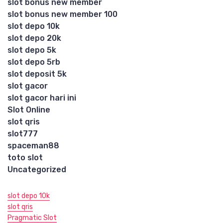
slot bonus new member
slot bonus new member 100
slot depo 10k
slot depo 20k
slot depo 5k
slot depo 5rb
slot deposit 5k
slot gacor
slot gacor hari ini
Slot Online
slot qris
slot777
spaceman88
toto slot
Uncategorized
slot depo 10k
slot qris
Pragmatic Slot