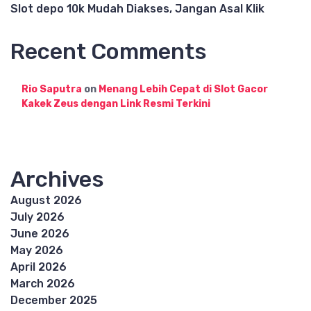
Slot depo 10k Mudah Diakses, Jangan Asal Klik
Recent Comments
Rio Saputra
on
Menang Lebih Cepat di Slot Gacor
Kakek Zeus dengan Link Resmi Terkini
Archives
August 2026
July 2026
June 2026
May 2026
April 2026
March 2026
December 2025