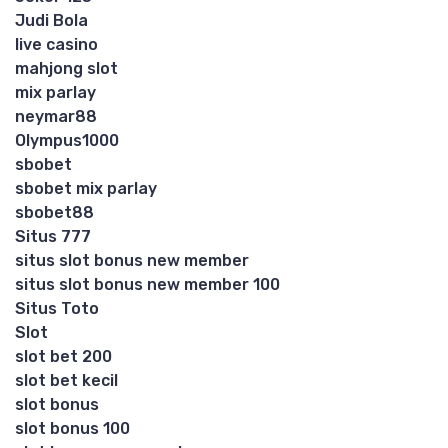
Judi Bola
live casino
mahjong slot
mix parlay
neymar88
Olympus1000
sbobet
sbobet mix parlay
sbobet88
Situs 777
situs slot bonus new member
situs slot bonus new member 100
Situs Toto
Slot
slot bet 200
slot bet kecil
slot bonus
slot bonus 100