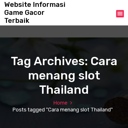
S
Website Informasi
k
Game Gacor
i
Terbaik
p
t
o
c
o
n
Tag Archives: Cara
t
e
menang slot
n
t
Thailand
Home
Posts tagged "Cara menang slot Thailand"