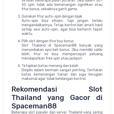
setelah beberapa puluh putaran. Jika dalam 30–
50 spin tidak ada kemenangan signifikan atau
fitur bonus, sebaiknya ganti game.
Gunakan fitur auto-spin dengan bijak
Auto-spin bisa efisien, tapi jangan terlalu
mengandalkannya. Tetap kontrol dan amati hasil
setiap sesi auto-spin, agar bisa berhenti tepat
waktu.
Pilih slot dengan fitur buy bonus
Slot Thailand di Spaceman88 banyak yang
menyediakan opsi beli bonus. Jika memiliki saldo
lebih, fitur ini bisa mempercepat peluang
mendapatkan free spin atau jackpot.
Tetapkan batas menang dan kalah
Disiplin dalam bermain sangat penting. Tentukan
batas kemenangan harian dan juga kerugian
maksimal agar tidak kehilangan kontrol.
Rekomendasi Slot
Thailand yang Gacor di
Spaceman88
Beberapa slot populer dari server Thailand yang sering