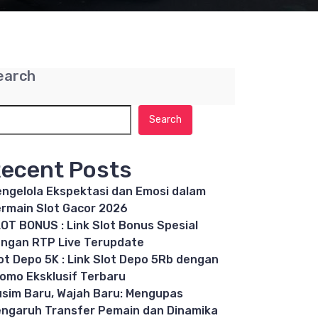
earch
Search
ecent Posts
ngelola Ekspektasi dan Emosi dalam
rmain Slot Gacor 2026
OT BONUS : Link Slot Bonus Spesial
ngan RTP Live Terupdate
ot Depo 5K : Link Slot Depo 5Rb dengan
omo Eksklusif Terbaru
sim Baru, Wajah Baru: Mengupas
ngaruh Transfer Pemain dan Dinamika