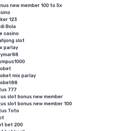
nus new member 100 to 5x
sino
ker 123
di Bola
ve casino
hjong slot
x parlay
eymar88
ympus1000
obet
obet mix parlay
bobet88
tus 777
tus slot bonus new member
tus slot bonus new member 100
tus Toto
ot
ot bet 200