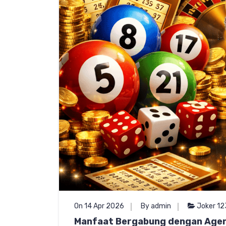
On 14 Apr 2026
By admin
Joker 12
Manfaat Bergabung dengan Agen