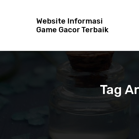
S
k
i
Website Informasi
p
Game Gacor Terbaik
t
o
c
o
n
t
e
n
Tag Ar
t