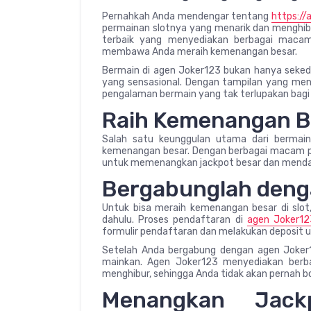
Pernahkah Anda mendengar tentang
https://
permainan slotnya yang menarik dan menghibu
terbaik yang menyediakan berbagai macam
membawa Anda meraih kemenangan besar.
Bermain di agen Joker123 bukan hanya sekeda
yang sensasional. Dengan tampilan yang men
pengalaman bermain yang tak terlupakan bagi
Raih Kemenangan Be
Salah satu keunggulan utama dari bermai
kemenangan besar. Dengan berbagai macam pe
untuk memenangkan jackpot besar dan menda
Bergabunglah deng
Untuk bisa meraih kemenangan besar di slot
dahulu. Proses pendaftaran di
agen Joker12
formulir pendaftaran dan melakukan deposit u
Setelah Anda bergabung dengan agen Joker1
mainkan. Agen Joker123 menyediakan berb
menghibur, sehingga Anda tidak akan pernah b
Menangkan Jac