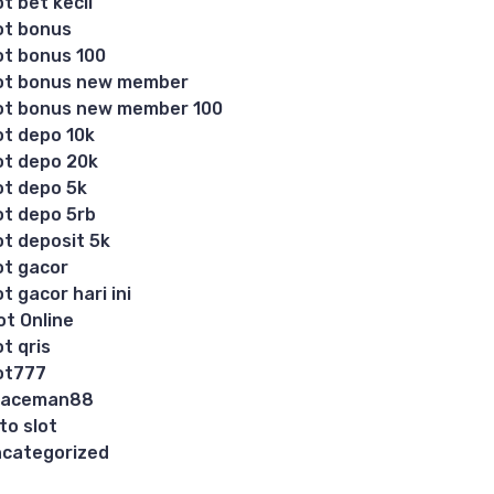
ot bet kecil
ot bonus
ot bonus 100
ot bonus new member
ot bonus new member 100
ot depo 10k
ot depo 20k
ot depo 5k
ot depo 5rb
ot deposit 5k
ot gacor
ot gacor hari ini
ot Online
ot qris
ot777
paceman88
to slot
categorized