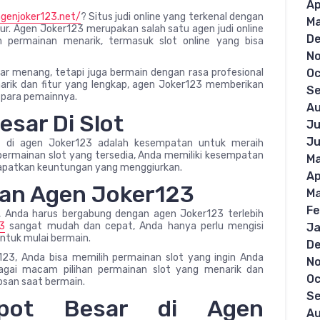
Ap
agenjoker123.net/
? Situs judi online yang terkenal dengan
Ma
r. Agen Joker123 merupakan salah satu agen judi online
D
 permainan menarik, termasuk slot online yang bisa
N
r menang, tetapi juga bermain dengan rasa profesional
Oc
arik dan fitur yang lengkap, agen Joker123 memberikan
S
 para pemainnya.
Au
sar Di Slot
Ju
Ju
n di agen Joker123 adalah kesempatan untuk meraih
rmainan slot yang tersedia, Anda memiliki kesempatan
Ma
patkan keuntungan yang menggiurkan.
Ap
an Agen Joker123
Ma
Fe
, Anda harus bergabung dengan agen Joker123 terlebih
3
sangat mudah dan cepat, Anda hanya perlu mengisi
Ja
ntuk mulai bermain.
D
23, Anda bisa memilih permainan slot yang ingin Anda
N
agai macam pilihan permainan slot yang menarik dan
Oc
osan saat bermain.
S
kpot Besar di Agen
Au