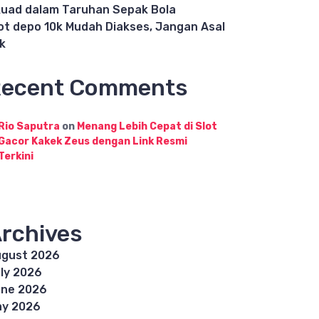
uad dalam Taruhan Sepak Bola
ot depo 10k Mudah Diakses, Jangan Asal
ik
ecent Comments
Rio Saputra
on
Menang Lebih Cepat di Slot
Gacor Kakek Zeus dengan Link Resmi
Terkini
rchives
gust 2026
ly 2026
ne 2026
y 2026