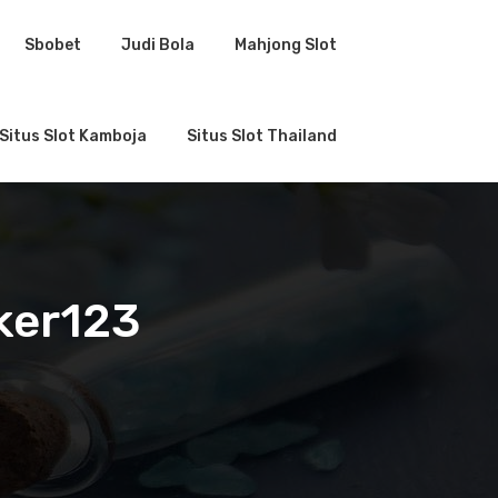
Sbobet
Judi Bola
Mahjong Slot
Situs Slot Kamboja
Situs Slot Thailand
oker123