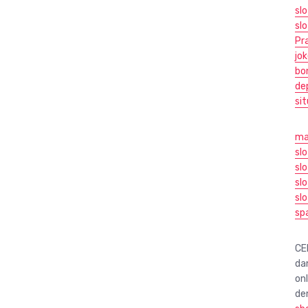
sl
slo
Pr
jo
bo
de
si
ma
sl
sl
sl
sl
sp
CE
da
on
de