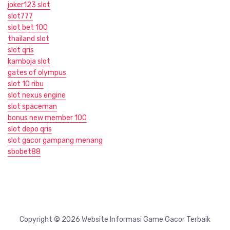
joker123 slot
slot777
slot bet 100
thailand slot
slot qris
kamboja slot
gates of olympus
slot 10 ribu
slot nexus engine
slot spaceman
bonus new member 100
slot depo qris
slot gacor gampang menang
sbobet88
Copyright © 2026 Website Informasi Game Gacor Terbaik