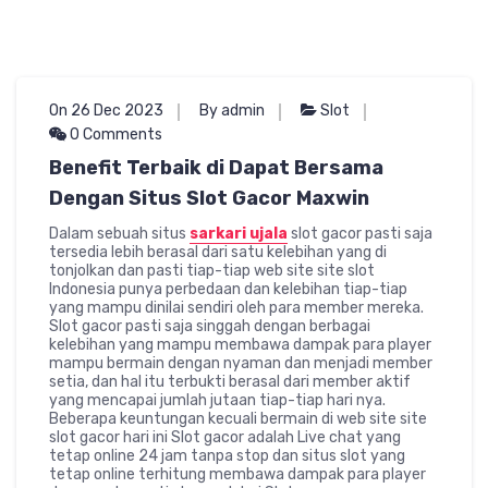
On 26 Dec 2023
By admin
Slot
0 Comments
Benefit Terbaik di Dapat Bersama
Dengan Situs Slot Gacor Maxwin
Dalam sebuah situs
sarkari ujala
slot gacor pasti saja
tersedia lebih berasal dari satu kelebihan yang di
tonjolkan dan pasti tiap-tiap web site site slot
Indonesia punya perbedaan dan kelebihan tiap-tiap
yang mampu dinilai sendiri oleh para member mereka.
Slot gacor pasti saja singgah dengan berbagai
kelebihan yang mampu membawa dampak para player
mampu bermain dengan nyaman dan menjadi member
setia, dan hal itu terbukti berasal dari member aktif
yang mencapai jumlah jutaan tiap-tiap hari nya.
Beberapa keuntungan kecuali bermain di web site site
slot gacor hari ini Slot gacor adalah Live chat yang
tetap online 24 jam tanpa stop dan situs slot yang
tetap online terhitung membawa dampak para player