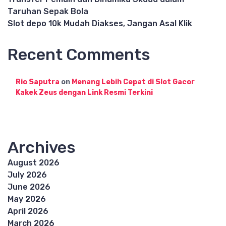
Taruhan Sepak Bola
Slot depo 10k Mudah Diakses, Jangan Asal Klik
Recent Comments
Rio Saputra
on
Menang Lebih Cepat di Slot Gacor
Kakek Zeus dengan Link Resmi Terkini
Archives
August 2026
July 2026
June 2026
May 2026
April 2026
March 2026