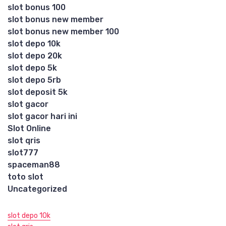
slot bonus 100
slot bonus new member
slot bonus new member 100
slot depo 10k
slot depo 20k
slot depo 5k
slot depo 5rb
slot deposit 5k
slot gacor
slot gacor hari ini
Slot Online
slot qris
slot777
spaceman88
toto slot
Uncategorized
slot depo 10k