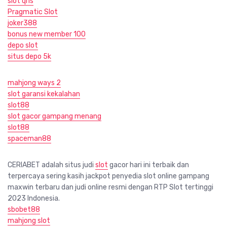
slot qris
Pragmatic Slot
joker388
bonus new member 100
depo slot
situs depo 5k
mahjong ways 2
slot garansi kekalahan
slot88
slot gacor gampang menang
slot88
spaceman88
CERIABET adalah situs judi
slot
gacor hari ini terbaik dan
terpercaya sering kasih jackpot penyedia slot online gampang
maxwin terbaru dan judi online resmi dengan RTP Slot tertinggi
2023 Indonesia.
sbobet88
mahjong slot