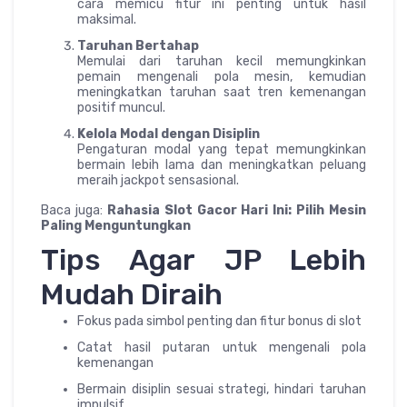
cara memicu fitur ini penting untuk hasil
maksimal.
Taruhan Bertahap
Memulai dari taruhan kecil memungkinkan
pemain mengenali pola mesin, kemudian
meningkatkan taruhan saat tren kemenangan
positif muncul.
Kelola Modal dengan Disiplin
Pengaturan modal yang tepat memungkinkan
bermain lebih lama dan meningkatkan peluang
meraih jackpot sensasional.
Baca juga:
Rahasia Slot Gacor Hari Ini: Pilih Mesin
Paling Menguntungkan
Tips Agar JP Lebih
Mudah Diraih
Fokus pada simbol penting dan fitur bonus di slot
Catat hasil putaran untuk mengenali pola
kemenangan
Bermain disiplin sesuai strategi, hindari taruhan
impulsif