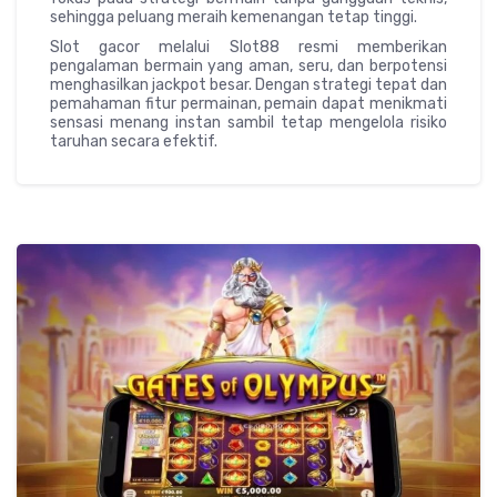
sehingga peluang meraih kemenangan tetap tinggi.
Slot gacor melalui Slot88 resmi memberikan
pengalaman bermain yang aman, seru, dan berpotensi
menghasilkan jackpot besar. Dengan strategi tepat dan
pemahaman fitur permainan, pemain dapat menikmati
sensasi menang instan sambil tetap mengelola risiko
taruhan secara efektif.