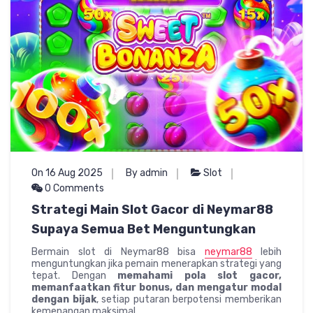
On 16 Aug 2025
By admin
Slot
0 Comments
Strategi Main Slot Gacor di Neymar88
Supaya Semua Bet Menguntungkan
Bermain slot di Neymar88 bisa
neymar88
lebih
menguntungkan jika pemain menerapkan strategi yang
tepat. Dengan
memahami pola slot gacor,
memanfaatkan fitur bonus, dan mengatur modal
dengan bijak
, setiap putaran berpotensi memberikan
kemenangan maksimal.