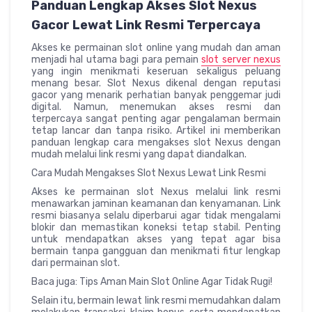
Panduan Lengkap Akses Slot Nexus
Gacor Lewat Link Resmi Terpercaya
Akses ke permainan slot online yang mudah dan aman
menjadi hal utama bagi para pemain
slot server nexus
yang ingin menikmati keseruan sekaligus peluang
menang besar. Slot Nexus dikenal dengan reputasi
gacor yang menarik perhatian banyak penggemar judi
digital. Namun, menemukan akses resmi dan
terpercaya sangat penting agar pengalaman bermain
tetap lancar dan tanpa risiko. Artikel ini memberikan
panduan lengkap cara mengakses slot Nexus dengan
mudah melalui link resmi yang dapat diandalkan.
Cara Mudah Mengakses Slot Nexus Lewat Link Resmi
Akses ke permainan slot Nexus melalui link resmi
menawarkan jaminan keamanan dan kenyamanan. Link
resmi biasanya selalu diperbarui agar tidak mengalami
blokir dan memastikan koneksi tetap stabil. Penting
untuk mendapatkan akses yang tepat agar bisa
bermain tanpa gangguan dan menikmati fitur lengkap
dari permainan slot.
Baca juga: Tips Aman Main Slot Online Agar Tidak Rugi!
Selain itu, bermain lewat link resmi memudahkan dalam