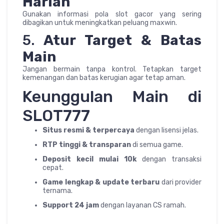
Harian
Gunakan informasi pola slot gacor yang sering
dibagikan untuk meningkatkan peluang maxwin.
5.
Atur Target & Batas
Main
Jangan bermain tanpa kontrol. Tetapkan target
kemenangan dan batas kerugian agar tetap aman.
Keunggulan Main di
SLOT777
Situs resmi & terpercaya
dengan lisensi jelas.
RTP tinggi & transparan
di semua game.
Deposit kecil mulai 10k
dengan transaksi
cepat.
Game lengkap & update terbaru
dari provider
ternama.
Support 24 jam
dengan layanan CS ramah.