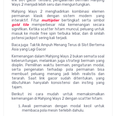
link slot gacor terbaru, pengalaman bermain Mahjong
Ways 2 menjadi lebih seru dan menguntungkan.
Mahjong Ways 2 menghadirkan kombinasi elemen
permainan klasik dengan sistem modern yang
interaktif. Fitur
multiplier
bertingkat serta simbol
gold tile
memperbesar nilai kemenangan secara
signifikan. Ketika scatter hitam muncul, peluang untuk
masuk ke mode free spin terbuka lebar, dan di sinilah
potensi jackpot sering kali terjadi.
Baca juga: Taktik Ampuh Menang Terus di Slot Bertema
Asia yang Lagi Gacor
Kemenangan dalam Mahjong Ways 2 bukan semata soal
keberuntungan, melainkan juga strategi bermain yang
disiplin. Pemilihan waktu bermain, pengaturan modal,
serta pengenalan terhadap pola permainan bisa
membuat peluang menang jadi lebih realistis dan
terarah. Saat link gacor sudah ditentukan, yang
dibutuhkan hanyalah konsistensi dan insting yang
tajam.
Berikut ini cara mudah untuk memaksimalkan
kemenangan di Mahjong Ways 2 dengan scatter hitam:
Awali permainan dengan modal kecil untuk
membaca pola mesin terlebih dahulu.