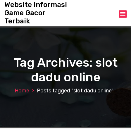
S
Website Informasi
k
Game Gacor
i
Terbaik
p
t
o
c
o
n
Tag Archives: slot
t
e
dadu online
n
t
Home
Posts tagged "slot dadu online"