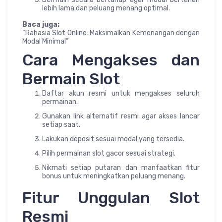
lebih lama dan peluang menang optimal.
Baca juga:
“Rahasia Slot Online: Maksimalkan Kemenangan dengan
Modal Minimal”
Cara Mengakses dan
Bermain Slot
Daftar akun resmi untuk mengakses seluruh
permainan.
Gunakan link alternatif resmi agar akses lancar
setiap saat.
Lakukan deposit sesuai modal yang tersedia.
Pilih permainan slot gacor sesuai strategi.
Nikmati setiap putaran dan manfaatkan fitur
bonus untuk meningkatkan peluang menang.
Fitur Unggulan Slot
Resmi