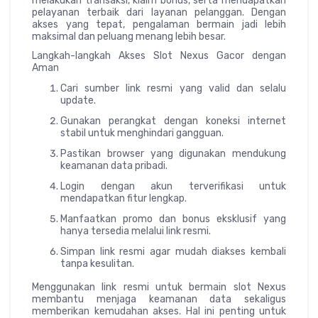
melakukan transaksi, klaim bonus, serta mendapatkan
pelayanan terbaik dari layanan pelanggan. Dengan
akses yang tepat, pengalaman bermain jadi lebih
maksimal dan peluang menang lebih besar.
Langkah-langkah Akses Slot Nexus Gacor dengan
Aman
Cari sumber link resmi yang valid dan selalu
update.
Gunakan perangkat dengan koneksi internet
stabil untuk menghindari gangguan.
Pastikan browser yang digunakan mendukung
keamanan data pribadi.
Login dengan akun terverifikasi untuk
mendapatkan fitur lengkap.
Manfaatkan promo dan bonus eksklusif yang
hanya tersedia melalui link resmi.
Simpan link resmi agar mudah diakses kembali
tanpa kesulitan.
Menggunakan link resmi untuk bermain slot Nexus
membantu menjaga keamanan data sekaligus
memberikan kemudahan akses. Hal ini penting untuk