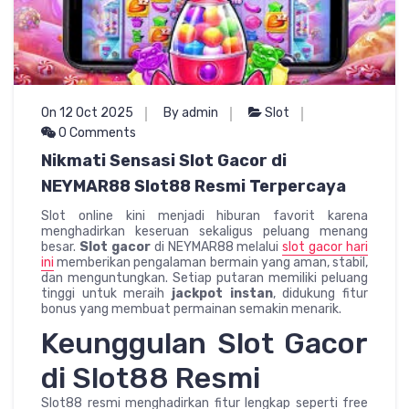
On 12 Oct 2025
By admin
Slot
0 Comments
Nikmati Sensasi Slot Gacor di
NEYMAR88 Slot88 Resmi Terpercaya
Slot online kini menjadi hiburan favorit karena
menghadirkan keseruan sekaligus peluang menang
besar.
Slot gacor
di NEYMAR88 melalui
slot gacor hari
ini
memberikan pengalaman bermain yang aman, stabil,
dan menguntungkan. Setiap putaran memiliki peluang
tinggi untuk meraih
jackpot instan
, didukung fitur
bonus yang membuat permainan semakin menarik.
Keunggulan Slot Gacor
di Slot88 Resmi
Slot88 resmi menghadirkan fitur lengkap seperti free