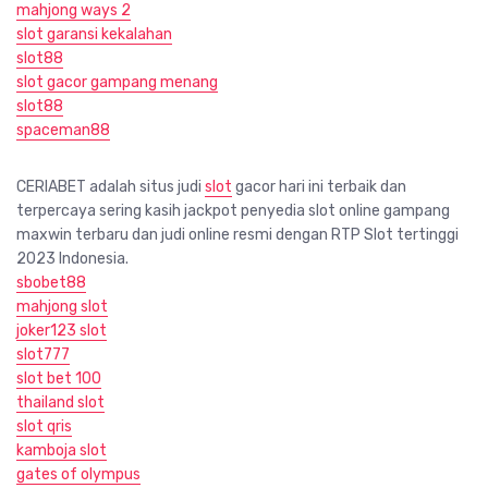
mahjong ways 2
slot garansi kekalahan
slot88
slot gacor gampang menang
slot88
spaceman88
CERIABET adalah situs judi
slot
gacor hari ini terbaik dan
terpercaya sering kasih jackpot penyedia slot online gampang
maxwin terbaru dan judi online resmi dengan RTP Slot tertinggi
2023 Indonesia.
sbobet88
mahjong slot
joker123 slot
slot777
slot bet 100
thailand slot
slot qris
kamboja slot
gates of olympus