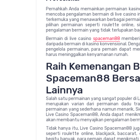
Pernahkah Anda memainkan permainan kasino
mencoba pengalaman bermain di live casino in
terkemuka yang menawarkan berbagai permain
pilihan permainan seperti roulette online
pengalaman bermain yang tidak terlupakan bag
Bermain di live casino
spaceman88
memberi 
daripada bermain di kasino konvensional. Den
pengelola permainan, para pemain dapat me
harus meninggalkan kenyamanan rumah.
Raih Kemenangan Be
Spaceman88 Bersam
Lainnya
Salah satu permainan yang sangat populer di 
merupakan varian dari permainan dadu tra
permainan yang sederhana namun menarik, Sicb
Live Casino Spaceman88, Anda dapat menikm
akan membantu menyajikan pengalaman bermain
Tidak hanya itu, Live Casino Spaceman88 jug
seperti roulette online, blackjack, baccarat
begitu banyak, para pemain dapat menikmat