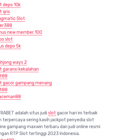
ot depo 10k
t qris
agmatic Slot
ker388
nus new member 100
po slot
tus depo 5k
hjong ways 2
ot garansi kekalahan
ot88
ot gacor gampang menang
ot88
aceman88
RIABET adalah situs judi
slot
gacor hari ini terbaik
n terpercaya sering kasih jackpot penyedia slot
line gampang maxwin terbaru dan judi online resmi
ngan RTP Slot tertinggi 2023 Indonesia.