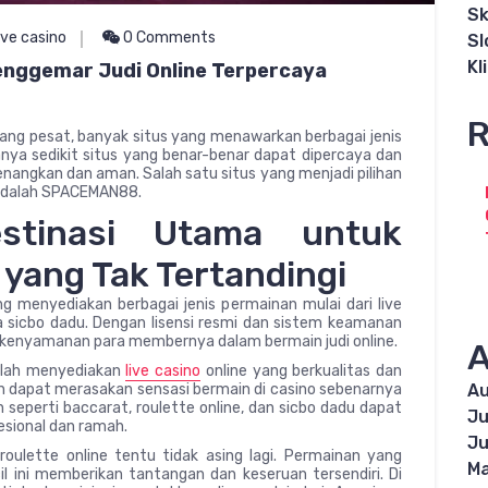
Sk
live casino
0 Comments
Sl
Kl
enggemar Judi Online Terpercaya
R
ang pesat, banyak situs yang menawarkan berbagai jenis
nya sedikit situs yang benar-benar dapat dipercaya dan
ngkan dan aman. Salah satu situs yang menjadi pilihan
5 adalah SPACEMAN88.
stinasi Utama untuk
 yang Tak Tertandingi
 menyediakan berbagai jenis permainan mulai dari live
gga sicbo dadu. Dengan lisensi resmi dan sistem keamanan
enyamanan para membernya dalam bermain judi online.
A
alah menyediakan
live casino
online yang berkualitas dan
Au
in dapat merasakan sensasi bermain di casino sebenarnya
 seperti baccarat, roulette online, dan sicbo dadu dapat
Ju
esional dan ramah.
Ju
roulette online tentu tidak asing lagi. Permainan yang
Ma
 ini memberikan tantangan dan keseruan tersendiri. Di