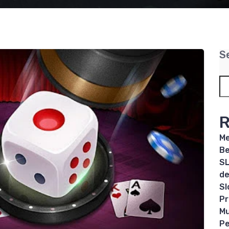
S
R
Me
Be
SL
de
Sl
Pr
Mu
Pe