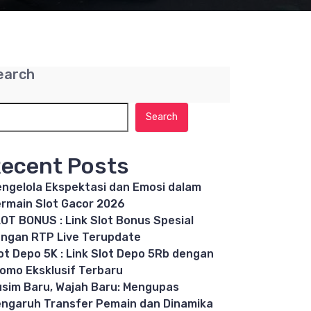
earch
Search
ecent Posts
ngelola Ekspektasi dan Emosi dalam
rmain Slot Gacor 2026
OT BONUS : Link Slot Bonus Spesial
ngan RTP Live Terupdate
ot Depo 5K : Link Slot Depo 5Rb dengan
omo Eksklusif Terbaru
sim Baru, Wajah Baru: Mengupas
ngaruh Transfer Pemain dan Dinamika