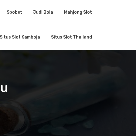
Sbobet
Judi Bola
Mahjong Slot
Situs Slot Kamboja
Situs Slot Thailand
du