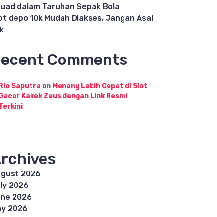
uad dalam Taruhan Sepak Bola
ot depo 10k Mudah Diakses, Jangan Asal
ik
ecent Comments
Rio Saputra
on
Menang Lebih Cepat di Slot
Gacor Kakek Zeus dengan Link Resmi
Terkini
rchives
gust 2026
ly 2026
ne 2026
y 2026