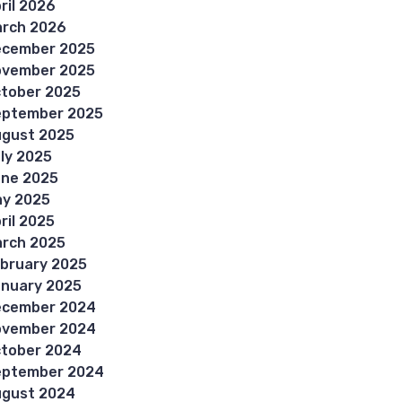
ril 2026
rch 2026
ecember 2025
ovember 2025
tober 2025
eptember 2025
gust 2025
ly 2025
ne 2025
y 2025
ril 2025
rch 2025
bruary 2025
nuary 2025
ecember 2024
ovember 2024
tober 2024
eptember 2024
gust 2024