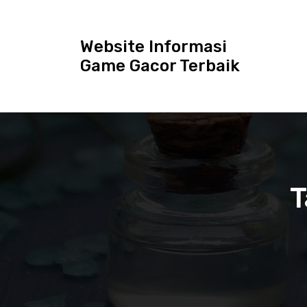
S
k
i
Website Informasi
p
Game Gacor Terbaik
t
o
c
o
n
t
e
n
T
t