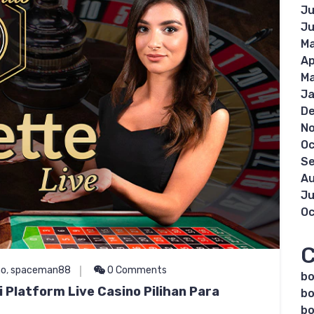
Ju
Ju
Ma
Ap
Ma
Ja
D
N
Oc
S
Au
Ju
Oc
C
no
,
spaceman88
0 Comments
b
Platform Live Casino Pilihan Para
bo
bo