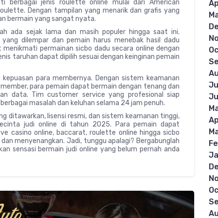
berbagai jenis roulette online mulai dari American
Ap
oulette. Dengan tampilan yang menarik dan grafis yang
Ma
an bermain yang sangat nyata.
D
h ada sejak lama dan masih populer hingga saat ini.
N
 yang dilempar dan pemain harus menebak hasil dadu
 menikmati permainan sicbo dadu secara online dengan
Oc
nis taruhan dapat dipilih sesuai dengan keinginan pemain
S
Au
kepuasan para membernya. Dengan sistem keamanan
Ju
ra member, para pemain dapat bermain dengan tenang dan
an data. Tim customer service yang profesional siap
Ju
erbagai masalah dan keluhan selama 24 jam penuh.
Ma
ng ditawarkan, lisensi resmi, dan sistem keamanan tinggi,
Ap
cinta judi online di tahun 2025. Para pemain dapat
Ma
ve casino online, baccarat, roulette online hingga sicbo
dan menyenangkan. Jadi, tunggu apalagi? Bergabunglah
Fe
n sensasi bermain judi online yang belum pernah anda
Ja
D
N
Oc
S
Au