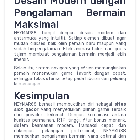
Desain Modern dengan
Pengalaman Bermain
Maksimal
NEYMAR88 tampil dengan desain modern dan
antarmuka yang intuitif. Setiap elemen dibuat agar
mudah diakses, baik oleh pemain baru maupun yang
sudah berpengalaman. Efek animasi halus dan grafis
tajam membuat pengalaman bermain menjadi lebih
imersif.
Selain itu, sistem navigasi yang efisien memungkinkan
pemain menemukan game favorit dengan cepat,
sehingga fokus utama tetap pada hiburan dan peluang
kemenangan.
Kesimpulan
NEYMAR88 berhasil membuktikan diri sebagai
situs
slot gacor
yang menyediakan pilihan game terbaik
dari provider terkenal. Dengan kombinasi antara
kualitas permainan, RTP tinggi, fitur bonus menarik,
sistem keamanan modern, transaksi cepat, dan
dukungan pelanggan profesional, NEYMAR88
memberikan pengalaman bermain yang optimal dan