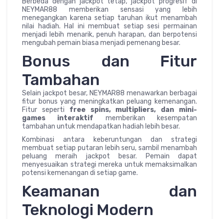
Berbeda dengan jackpot tetap, jackpot progresif di
NEYMAR88 memberikan sensasi yang lebih
menegangkan karena setiap taruhan ikut menambah
nilai hadiah. Hal ini membuat setiap sesi permainan
menjadi lebih menarik, penuh harapan, dan berpotensi
mengubah pemain biasa menjadi pemenang besar.
Bonus dan Fitur
Tambahan
Selain jackpot besar, NEYMAR88 menawarkan berbagai
fitur bonus yang meningkatkan peluang kemenangan.
Fitur seperti
free spins, multipliers, dan mini-
games interaktif
memberikan kesempatan
tambahan untuk mendapatkan hadiah lebih besar.
Kombinasi antara keberuntungan dan strategi
membuat setiap putaran lebih seru, sambil menambah
peluang meraih jackpot besar. Pemain dapat
menyesuaikan strategi mereka untuk memaksimalkan
potensi kemenangan di setiap game.
Keamanan dan
Teknologi Modern