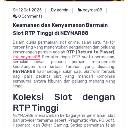
On 12 Oct 2025
By admin
neymar88
0 Comments
Keamanan dan Kenyamanan Bermain
Slot RTP Tinggi di NEYMAR88
Dalam dunia permainan slot online, salah satu faktor
terpenting yang menentukan pengalaman dan peluang
kemenangan pemain adalah
RTP (Return to Player)
.
link neymar88
Semakin tinggi RTP suatu permainan,
semakin besar peluang pemain memperoleh
keuntungan dari setiap taruhan yang dipasang.
NEYMAR88
hadir sebagai salah satu platform terbaik
bagi para pecinta slot yang mencari kombinasi
sempurna antara hiburan dan peluang menang yang
tinggi.
Koleksi Slot dengan
RTP Tinggi
NEYMAR88 menawarkan berbagai jenis permainan slot
dari provider ternama seperti Pragmatic Play, PG Soft,
Habanero, dan Joker Gaming. Setiap permainan telah