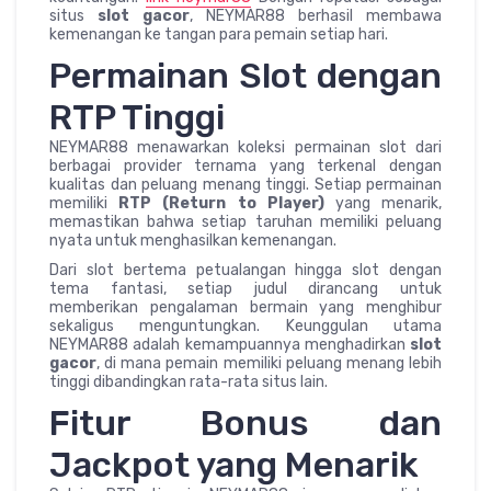
situs
slot gacor
, NEYMAR88 berhasil membawa
kemenangan ke tangan para pemain setiap hari.
Permainan Slot dengan
RTP Tinggi
NEYMAR88 menawarkan koleksi permainan slot dari
berbagai provider ternama yang terkenal dengan
kualitas dan peluang menang tinggi. Setiap permainan
memiliki
RTP (Return to Player)
yang menarik,
memastikan bahwa setiap taruhan memiliki peluang
nyata untuk menghasilkan kemenangan.
Dari slot bertema petualangan hingga slot dengan
tema fantasi, setiap judul dirancang untuk
memberikan pengalaman bermain yang menghibur
sekaligus menguntungkan. Keunggulan utama
NEYMAR88 adalah kemampuannya menghadirkan
slot
gacor
, di mana pemain memiliki peluang menang lebih
tinggi dibandingkan rata-rata situs lain.
Fitur Bonus dan
Jackpot yang Menarik