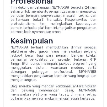
Profesional
Tim dukungan pelanggan NEYMAR88 tersedia 24 jam
sehari untuk membantu pemain. Layanan ini mencakup
panduan bermain, penyelesaian masalah teknis, dan
pertanyaan terkait transaksi. Responsivitas dan
profesionalisme tim meningkatkan kepercayaan
pemain terhadap platform ini, menjadikan pengalaman
bermain lebih nyaman dan aman.
Kesimpulan
NEYMAR88 berhasil membuktikan dirinya sebagai
platform slot gacor
yang menawarkan peluang
jackpot besar bagi para pemain. Dengan koleksi
permainan berkualitas dari provider terkenal, RTP
tinggi, fitur bonus melimpah, jackpot progresif yang
menggiurkan, sistem keamanan modern, serta
dukungan pelanggan profesional, NEYMAR88
menghadirkan pengalaman bermain yang lengkap dan
menguntungkan.
Bagi mereka yang mencari kombinasi antara hiburan
dan peluang kemenangan besar, NEYMAR88
menawarkan platform yang tepat, di mana setiap
putaran bisa menjadi langkah menuju hadiah fantastis.