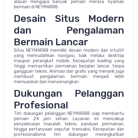
alasan mengapa banyak pemain merasa nyaman
bermain di NEYMAR88.
Desain Situs Modern
dan Pengalaman
Bermain Lancar
Situs NEYMAR88 memiliki desain modern dan intuitif
yang memudahkan navigasi, baik melalui desktop
maupun perangkat mobile. Kecepatan loading yang
tinggi memastikan permainan berjalan lancar tanpa
gangguan teknis. Animasi dan grafis yang menarik juga
membuat pengalaman bermain menjadi lebih
memuaskan dan menyenangkan.
Dukungan Pelanggan
Profesional
Tim dukungan pelanggan NEYMAR88 siap membantu
pemain 24 jam sehari. Layanan ini mencakup
penyelesaian masalah teknis, panduan permainan,
hingga pertanyaan seputar transaksi. Kecepatan dan
profesionalisme tim dukungan meningkatkan