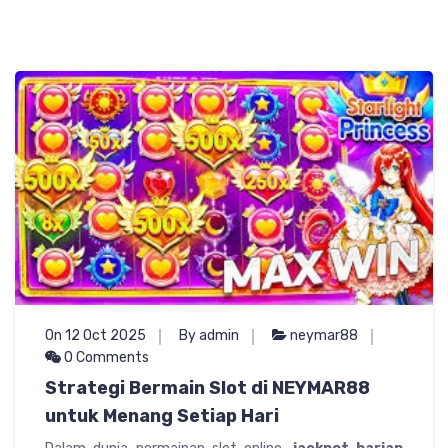
On 12 Oct 2025
By admin
neymar88
0 Comments
Strategi Bermain Slot di NEYMAR88
untuk Menang Setiap Hari