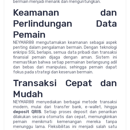
bermain menjadi menarik dan menguntungkan.
Keamanan dan
Perlindungan Data
Pemain
NEYMAR88 mengutamakan keamanan sebagai aspek
penting dalam pengalaman bermain. Dengan teknologi
enkripsi SSL berlapis, semua data pribadi dan transaksi
finansial pemain dijaga dengan aman. Sistem ini
memastikan bahwa setiap permainan berlangsung adil
dan bebas dari manipulasi, sehingga pemain dapat
fokus pada strategi dan keseruan bermain.
Transaksi Cepat dan
Mudah
NEYMAR88 menyediakan berbagai metode transaksi
modern, mulai dari transfer bank, e-wallet, hingga
deposit QRIS
. Setiap proses deposit dan penarikan
dilakukan secara otomatis dan cepat, memungkinkan
pemain menikmati kemenangan mereka tanpa
menunggu lama. Fleksibilitas ini menjadi salah satu