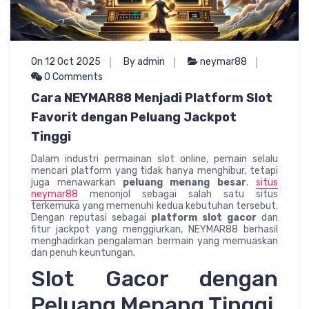
On 12 Oct 2025
By admin
neymar88
0 Comments
Cara NEYMAR88 Menjadi Platform Slot
Favorit dengan Peluang Jackpot
Tinggi
Dalam industri permainan slot online, pemain selalu
mencari platform yang tidak hanya menghibur, tetapi
juga menawarkan
peluang menang besar
.
situs
neymar88
menonjol sebagai salah satu situs
terkemuka yang memenuhi kedua kebutuhan tersebut.
Dengan reputasi sebagai
platform slot gacor
dan
fitur jackpot yang menggiurkan, NEYMAR88 berhasil
menghadirkan pengalaman bermain yang memuaskan
dan penuh keuntungan.
Slot Gacor dengan
Peluang Menang Tinggi