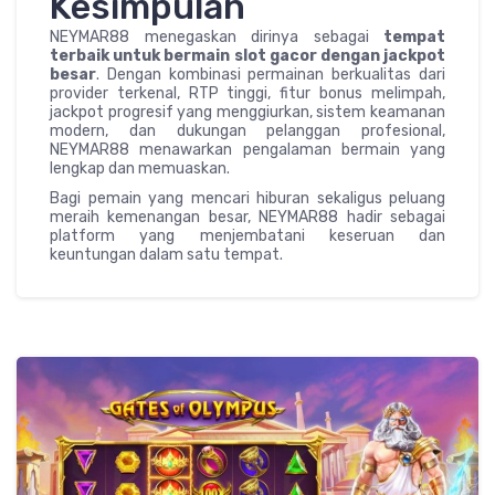
Kesimpulan
NEYMAR88 menegaskan dirinya sebagai
tempat
terbaik untuk bermain slot gacor dengan jackpot
besar
. Dengan kombinasi permainan berkualitas dari
provider terkenal, RTP tinggi, fitur bonus melimpah,
jackpot progresif yang menggiurkan, sistem keamanan
modern, dan dukungan pelanggan profesional,
NEYMAR88 menawarkan pengalaman bermain yang
lengkap dan memuaskan.
Bagi pemain yang mencari hiburan sekaligus peluang
meraih kemenangan besar, NEYMAR88 hadir sebagai
platform yang menjembatani keseruan dan
keuntungan dalam satu tempat.