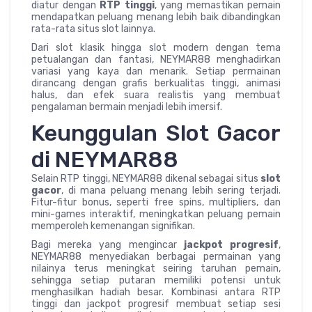
diatur dengan
RTP tinggi
, yang memastikan pemain
mendapatkan peluang menang lebih baik dibandingkan
rata-rata situs slot lainnya.
Dari slot klasik hingga slot modern dengan tema
petualangan dan fantasi, NEYMAR88 menghadirkan
variasi yang kaya dan menarik. Setiap permainan
dirancang dengan grafis berkualitas tinggi, animasi
halus, dan efek suara realistis yang membuat
pengalaman bermain menjadi lebih imersif.
Keunggulan Slot Gacor
di NEYMAR88
Selain RTP tinggi, NEYMAR88 dikenal sebagai situs
slot
gacor
, di mana peluang menang lebih sering terjadi.
Fitur-fitur bonus, seperti free spins, multipliers, dan
mini-games interaktif, meningkatkan peluang pemain
memperoleh kemenangan signifikan.
Bagi mereka yang mengincar
jackpot progresif
,
NEYMAR88 menyediakan berbagai permainan yang
nilainya terus meningkat seiring taruhan pemain,
sehingga setiap putaran memiliki potensi untuk
menghasilkan hadiah besar. Kombinasi antara RTP
tinggi dan jackpot progresif membuat setiap sesi