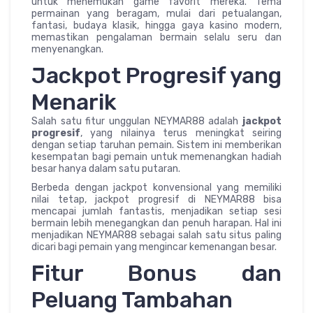
untuk menemukan game favorit mereka. Tema
permainan yang beragam, mulai dari petualangan,
fantasi, budaya klasik, hingga gaya kasino modern,
memastikan pengalaman bermain selalu seru dan
menyenangkan.
Jackpot Progresif yang
Menarik
Salah satu fitur unggulan NEYMAR88 adalah
jackpot
progresif
, yang nilainya terus meningkat seiring
dengan setiap taruhan pemain. Sistem ini memberikan
kesempatan bagi pemain untuk memenangkan hadiah
besar hanya dalam satu putaran.
Berbeda dengan jackpot konvensional yang memiliki
nilai tetap, jackpot progresif di NEYMAR88 bisa
mencapai jumlah fantastis, menjadikan setiap sesi
bermain lebih menegangkan dan penuh harapan. Hal ini
menjadikan NEYMAR88 sebagai salah satu situs paling
dicari bagi pemain yang mengincar kemenangan besar.
Fitur Bonus dan
Peluang Tambahan