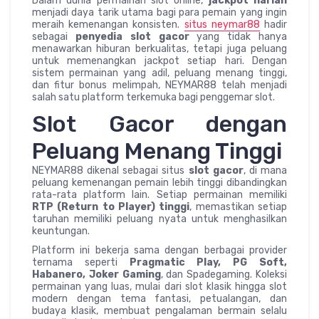
Dalam dunia permainan slot online,
jackpot harian
menjadi daya tarik utama bagi para pemain yang ingin
meraih kemenangan konsisten.
situs neymar88
hadir
sebagai
penyedia slot gacor
yang tidak hanya
menawarkan hiburan berkualitas, tetapi juga peluang
untuk memenangkan jackpot setiap hari. Dengan
sistem permainan yang adil, peluang menang tinggi,
dan fitur bonus melimpah, NEYMAR88 telah menjadi
salah satu platform terkemuka bagi penggemar slot.
Slot Gacor dengan
Peluang Menang Tinggi
NEYMAR88 dikenal sebagai situs
slot gacor
, di mana
peluang kemenangan pemain lebih tinggi dibandingkan
rata-rata platform lain. Setiap permainan memiliki
RTP (Return to Player) tinggi
, memastikan setiap
taruhan memiliki peluang nyata untuk menghasilkan
keuntungan.
Platform ini bekerja sama dengan berbagai provider
ternama seperti
Pragmatic Play, PG Soft,
Habanero, Joker Gaming
, dan Spadegaming. Koleksi
permainan yang luas, mulai dari slot klasik hingga slot
modern dengan tema fantasi, petualangan, dan
budaya klasik, membuat pengalaman bermain selalu