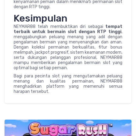
kenyamanan pemain dalam menikmati permainan slot
dengan RTP tinggi.
Kesimpulan
NEYMAR88 telah membuktikan diri sebagai
tempat
terbaik untuk bermain slot dengan RTP tinggi
,
menggabungkan peluang menang yang adil dengan
pengalaman bermain yang menyenangkan dan aman.
Dengan koleksi permainan berkualitas, fitur bonus
melimpah, jackpot progresif, sistem keamanan modern,
serta dukungan pelanggan profesional, NEYMAR88
mampu memberikan pengalaman bermain slot yang
optimal bagi setiap pemain.
Bagi para pecinta slot yang mengutamakan peluang
menang dan kualitas permainan, NEYMAR88
menghadirkan platform yang memenuhi semua
harapan tersebut.