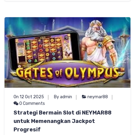
On 12 Oct 2025
By admin
neymar88
0 Comments
Strategi Bermain Slot di NEYMAR88
untuk Memenangkan Jackpot
Progresif