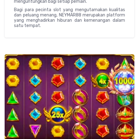
menguntungkan bagi setiap pemain.
Bagi para pecinta slot yang mengutamakan kualitas
dan peluang menang, NEYMAR88 merupakan platform
yang menghadirkan hiburan dan kemenangan dalam
satu tempat.